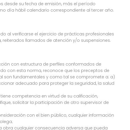
ños desde su fecha de emisión, más el período
o día hábil calendario correspondiente al tercer año.
do al verificarse el ejercicio de prácticas profesionales
, reiterados llamados de atención y/o suspensiones.
cción con estructura de perfiles conformados de
rdo con esta norma, reconoce que los preceptos de
nal son fundamentales y como tal se compromete a: a)
accionar adecuado para proteger la seguridad, la salud
 tiene competencia en virtud de su calificación,
ique, solicitar la participación de otro supervisor de
onsideración con el bien público, cualquier información
olega;
 la obra cualquier consecuencia adversa que pueda