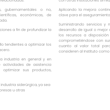
 relacionadas.
con otras Instituciones simila
s, gubernamentales o no,
Aplicando la mejora conti
ientíficas, económicas, de
clave para el aseguramiento 
lada.
Suministrando servicios y
ones a fin de profundizar la
desarrollo de igual o mejor
los recursos a disposición
comprometiéndose con sus
lo tendientes a optimizar los
cuanto al valor total pa
acero.
consideren al Instituto como
la industria en general y en
 actividades de asistencia
r optimizar sus productos,
industria siderúrgica, ya sea
resas u otras