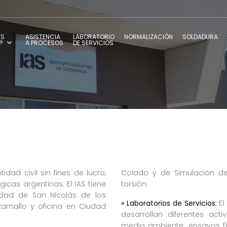
ES
ASISTENCIA
LABORATORIO
NORMALIZACIÓN
SOLDADURA
?
A PROCESOS
DE SERVICIOS
idad civil sin fines de lucro,
Colado y de Simulación de
icas argentinas. El IAS tiene
torsión.
udad de San Nicolás de los
» Laboratorios de Servicios:
El
 Ramallo y oficina en Ciudad
desarrollan diferentes ac
medio ambiente; ensayos fís