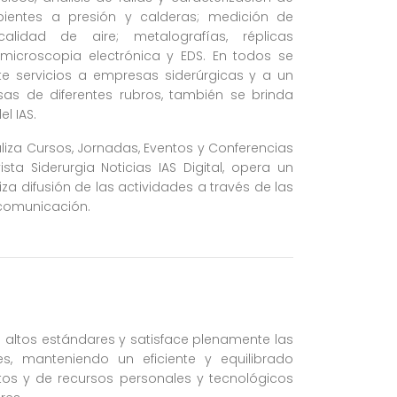
ipientes a presión y calderas; medición de
lidad de aire; metalografías, réplicas
 microscopia electrónica y EDS. En todos se
te servicios a empresas siderúrgicas y a un
as de diferentes rubros, también se brinda
l IAS.
liza Cursos, Jornadas, Eventos y Conferencias
ista Siderurgia Noticias IAS Digital, opera un
za difusión de las actividades a través de las
 comunicación.
n altos estándares y satisface plenamente las
es, manteniendo un eficiente y equilibrado
os y de recursos personales y tecnológicos