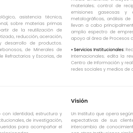
materiales; control de rec
emisiones gaseosas y ca
ógico, asistencia técnica,
metalográficas, análisis de
onal, sobre materias primas
llevan a cabo principalmen
rtir de la reutilización de
amplio espectro de empres
tizado, reducción, aceración,
apoyo al área de Procesos de
 y desarrollo de productos.
arbonosos, de Minerales de
» Servicios Institucionales:
Rea
e Refractarios y Escorias, de
Internacionales; edita la rev
Centro de Información y reali
redes sociales y medios de
Visión
o con identidad, estructura y
Un Instituto que opera segú
itucionales, de investigación,
expectativas de sus client
equeridas para acompañar el
intercambio de conocimient