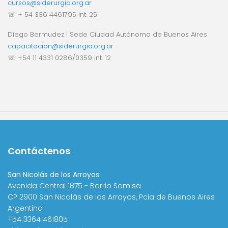
cursos@siderurgia.org.ar
☏ + 54 336 4461795 int. 25
Diego Bermudez | Sede Ciudad Autónoma de Buenos Aires
capacitacion@siderurgia.org.ar
☏ +54 11 4331 0286/0359 int. 12
Contáctenos
San Nicolás de los Arroyos
Avenida Central 1875 - Barrio Somisa
CP 2900 San Nicolás de los Arroyos, Pcia de Buenos Aires
Argentina
+54 3364 461805