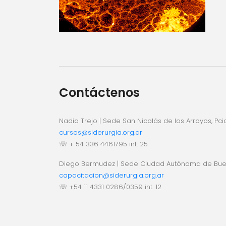
Contáctenos
Nadia Trejo | Sede San Nicolás de los Arroyos, Pci
cursos@siderurgia.org.ar
☏ + 54 336 4461795 int. 25
Diego Bermudez | Sede Ciudad Autónoma de Bue
capacitacion@siderurgia.org.ar
☏ +54 11 4331 0286/0359 int. 12