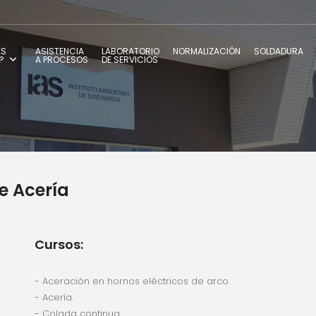
ES
ASISTENCIA
LABORATORIO
NORMALIZACIÓN
SOLDADURA
?
A PROCESOS
DE SERVICIOS
e Acería
Cursos:
- Aceración en hornos eléctricos de arco.
- Acería.
- Colada continua.